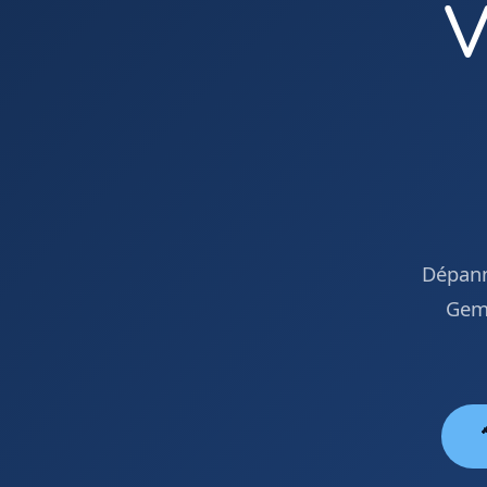
V
Dépanna
Gema