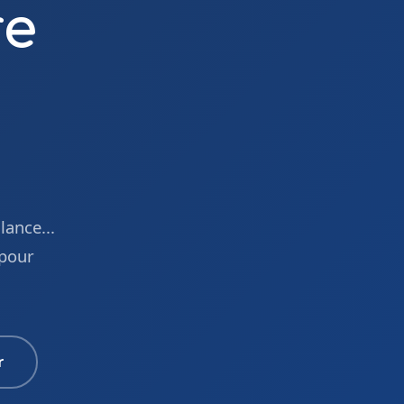
re
lance...
 pour
r