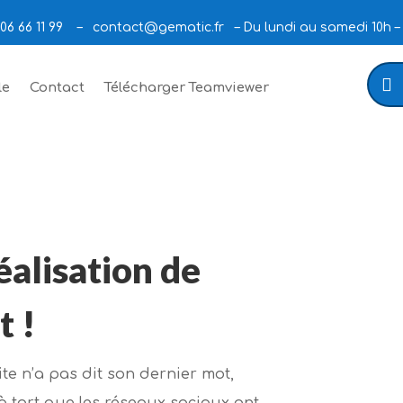
06 66 11 99 –
contact@gematic.fr
– Du lundi au samedi 10h –
le
Contact
Télécharger Teamviewer
éalisation de
t !
e n’a pas dit son dernier mot,
 tort que les réseaux sociaux ont