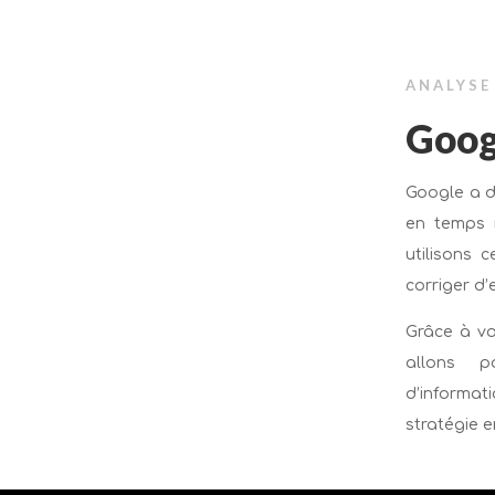
ANALYSE
Googl
Google a d
en temps r
utilisons 
corriger d’
Grâce à vo
allons p
d’informat
stratégie e