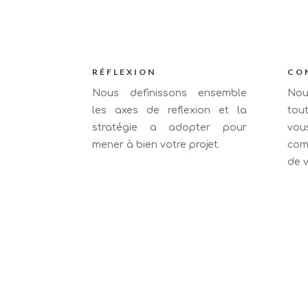
RÉFLEXION
CO
Nous definissons ensemble
No
les axes de reflexion et la
tou
stratégie a adopter pour
vou
mener à bien votre projet.
com
de v