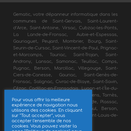
Gematic, votre dépanneur informatique dans les
communes de Saint-Gervais, Saint-Laurent-
d’Arce, Saint-Antoine, Virsac, Cubzac-les-Ponts,
La Lande-de-Fronsac, Aubie-et-Espessas,
Gauriaguet, Peujard, Mombrier, Bourg, Saint-
Seurin-de-Cursac, Saint-Vincent-de-Paul, Prignac-
et-Marcamps, Tauriac, Saint-Trojan, Saint-
Androny, Lansac, Samonac, Teuillac, Comps,
Pugnac, Berson, Marcillac, Villegouge, Saint-
Ciers-de-Canesse, Gauriac, Saint-Genès-de-
Fronsac, Salignac, Civrac-de-Blaye, Saint-Savin,
Cézac, Cadillac-en-Fronsadais, Lugon-et-l’Île-du-
Carnay, Galgon, Marsas, Saint-Mariens, Tarnès,
Pour vous offrir la meilleure
Cavignac, Saugon, Bayon-sur-Gironde, Plassac,
expérience de navigation nous
Générac, Anglade, Fours, Saint-Paul, Berson,
utilisons des cookies. En cliquant
Béchac-et-Caillau, Ambès, Saint-Louis-de-
sur "Tout accepter", vous
accepter l'ensemble de nos
Montferrand.
cookies. Vous pouvez visiter la