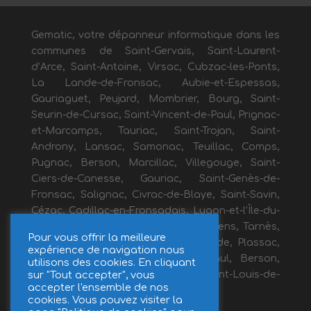
Gematic, votre dépanneur informatique dans les
communes de Saint-Gervais, Saint-Laurent-
d’Arce, Saint-Antoine, Virsac, Cubzac-les-Ponts,
La Lande-de-Fronsac, Aubie-et-Espessas,
Gauriaguet, Peujard, Mombrier, Bourg, Saint-
Seurin-de-Cursac, Saint-Vincent-de-Paul, Prignac-
et-Marcamps, Tauriac, Saint-Trojan, Saint-
Androny, Lansac, Samonac, Teuillac, Comps,
Pugnac, Berson, Marcillac, Villegouge, Saint-
Ciers-de-Canesse, Gauriac, Saint-Genès-de-
Fronsac, Salignac, Civrac-de-Blaye, Saint-Savin,
Cézac, Cadillac-en-Fronsadais, Lugon-et-l’Île-du-
Carnay, Galgon, Marsas, Saint-Mariens, Tarnès,
Pour vous offrir la meilleure
Cavignac, Saugon, Bayon-sur-Gironde, Plassac,
expérience de navigation nous
Générac, Anglade, Fours, Saint-Paul, Berson,
utilisons des cookies. En cliquant
sur "Tout accepter", vous
Béchac-et-Caillau, Ambès, Saint-Louis-de-
accepter l'ensemble de nos
Montferrand.
cookies. Vous pouvez visiter la