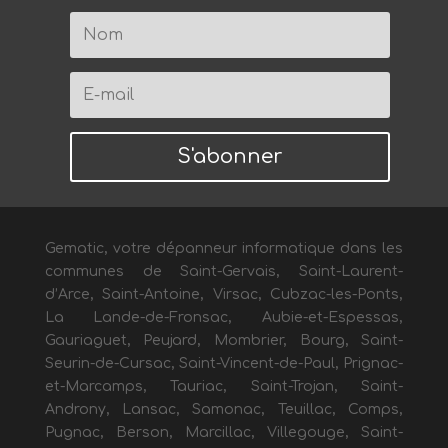
S'abonner
Gematic, votre dépanneur informatique dans les
communes de Saint-Gervais, Saint-Laurent-
d’Arce, Saint-Antoine, Virsac, Cubzac-les-Ponts,
La Lande-de-Fronsac, Aubie-et-Espessas,
Gauriaguet, Peujard, Mombrier, Bourg, Saint-
Seurin-de-Cursac, Saint-Vincent-de-Paul, Prignac-
et-Marcamps, Tauriac, Saint-Trojan, Saint-
Androny, Lansac, Samonac, Teuillac, Comps,
Pugnac, Berson, Marcillac, Villegouge, Saint-