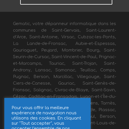
Gematic, votre dépanneur informatique dans les
communes de Saint-Gervais, Saint-Laurent-
d’Arce, Saint-Antoine, Virsac, Cubzac-les-Ponts,
La Lande-de-Fronsac, Aubie-et-Espessas,
Gauriaguet, Peujard, Mombrier, Bourg, Saint-
Seurin-de-Cursac, Saint-Vincent-de-Paul, Prignac-
et-Marcamps, Tauriac, Saint-Trojan, Saint-
Androny, Lansac, Samonac, Teuillac, Comps,
Pugnac, Berson, Marcillac, Villegouge, Saint-
Ciers-de-Canesse, Gauriac, Saint-Genès-de-
Fronsac, Salignac, Civrac-de-Blaye, Saint-Savin,
Cézac, Cadillac-en-Fronsadais, Lugon-et-l’Île-du-
Carnay, Galgon, Marsas, Saint-Mariens, Tarnès,
Pour vous offrir la meilleure
Cavignac, Saugon, Bayon-sur-Gironde, Plassac,
expérience de navigation nous
Générac, Anglade, Fours, Saint-Paul, Berson,
utilisons des cookies. En cliquant
sur "Tout accepter", vous
Béchac-et-Caillau, Ambès, Saint-Louis-de-
accepter l'ensemble de nos