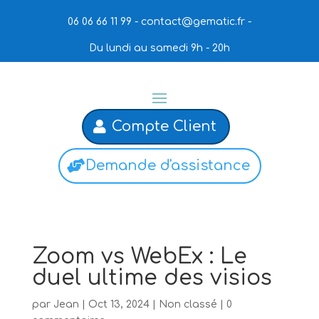
06 06 66 11 99 -
contact@gematic.fr
-
Du lundi au samedi 9h - 20h
Compte Client
Demande d'assistance
Zoom vs WebEx : Le
duel ultime des visios
par
Jean
|
Oct 13, 2024
|
Non classé
|
0